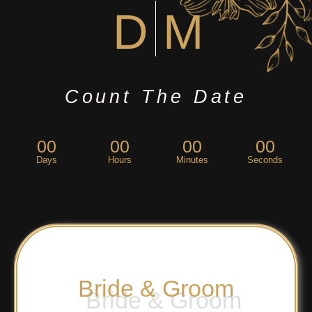
D
M
Count The Date
00
00
00
00
Days
Hours
Minutes
Seconds
Bride & Groom