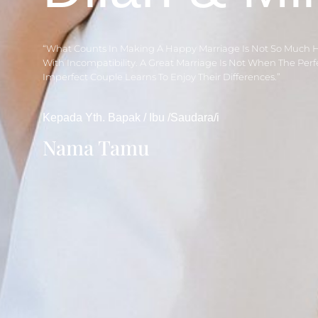
“What Counts In Making A Happy Marriage Is Not So Much 
With Incompatibility. A Great Marriage Is Not When The Per
Imperfect Couple Learns To Enjoy Their Differences.”
Kepada Yth. Bapak / Ibu /Saudara/i
Nama Tamu