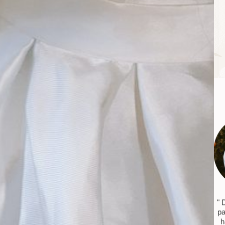
" 
pa
h