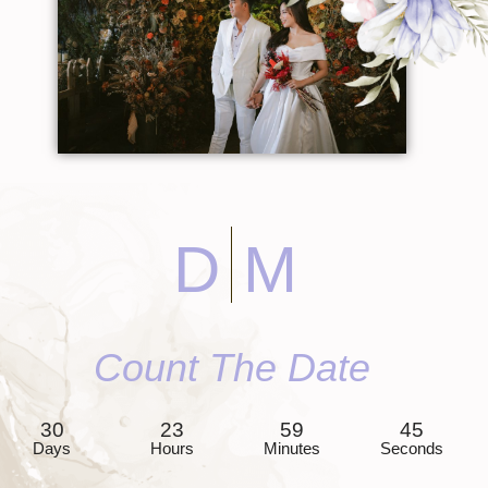
D
M
Count The Date
30
23
59
42
Days
Hours
Minutes
Seconds