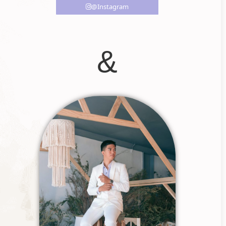
@Instagram
&