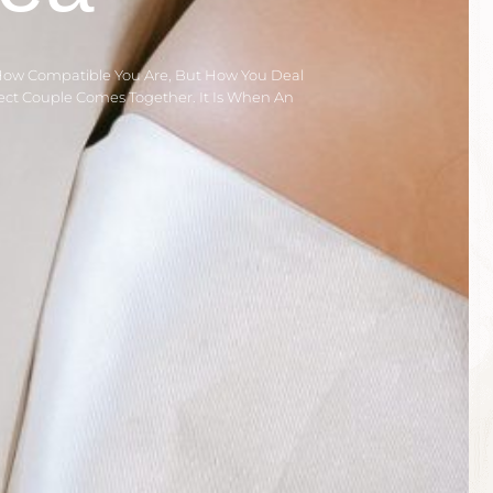
How Compatible You Are, But How You Deal
fect Couple Comes Together. It Is When An