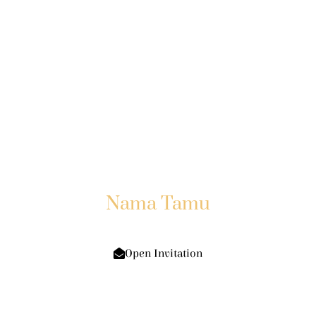
Nadia & Egi
08.07.23
Kepada Yth:
Nama Tamu
Di Tempat
Open Invitation