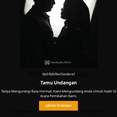
The Wedding Of
Achsa & Akbar
Kpd Bpk/Ibu/Saudara/i
Tamu Undangan
Jumat, 3 Juni 2022
Tanpa Mengurangi Rasa Hormat, Kami Mengundang Anda Untuk Hadir Di
Acara Pernikahan Kami.
Buka Undangan
Dan di antara tanda-tanda (kebesaran)-Nya ialah Dia