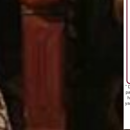
" 
pa
h
ya