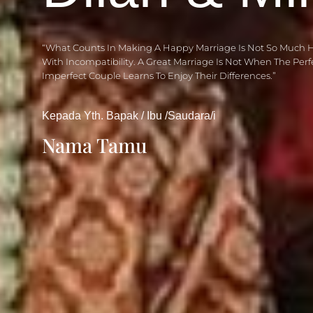
“What Counts In Making A Happy Marriage Is Not So Much 
With Incompatibility. A Great Marriage Is Not When The Per
Imperfect Couple Learns To Enjoy Their Differences.”
Kepada Yth. Bapak / Ibu /Saudara/i
Nama Tamu